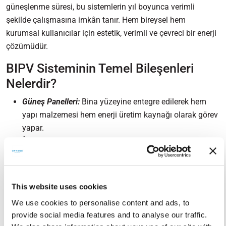
güneşlenme süresi, bu sistemlerin yıl boyunca verimli
şekilde çalışmasına imkân tanır. Hem bireysel hem
kurumsal kullanıcılar için estetik, verimli ve çevreci bir enerji
çözümüdür.
BIPV Sisteminin Temel Bileşenleri
Nelerdir?
Güneş Panelleri:
Bina yüzeyine entegre edilerek hem
yapı malzemesi hem enerji üretim kaynağı olarak görev
yapar.
İnverter:
Panellerden gelen DC elektriği AC’ye çevirir ve
şebeke ile senkronize eder.
Montaj ve Taşıyıcı Sistemler:
Panellerin güvenli ve uzun
ömürlü şekilde yapı yüzeyine entegre edilmesini sağlar.
This website uses cookies
Enerji İzleme Sistemleri:
Üretim ve tüketimin anlık
We use cookies to personalise content and ads, to
olarak takip edilmesini sağlar.
provide social media features and to analyse our traffic.
Opsiyonel Batarya Ünitesi:
Elektrik kesintilerinde yedek