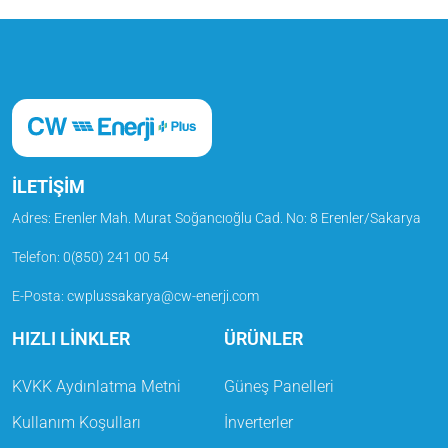
İLETİŞİM
Adres:
Erenler Mah. Murat Soğancıoğlu Cad. No: 8 Erenler/Sakarya
Telefon
:
0(850) 241 00 54
E-Posta
:
cwplussakarya@cw-enerji.com
HIZLI LİNKLER
ÜRÜNLER
KVKK Aydınlatma Metni
Güneş Panelleri
Kullanım Koşulları
İnverterler