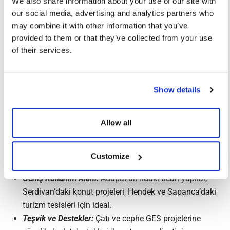
We also share information about your use of our site with
enerji sağlar.
our social media, advertising and analytics partners who
may combine it with other information that you’ve
Sakarya’da BIPV Güneş Enerjisi
provided to them or that they’ve collected from your use
Sistemleri Kullanmanın Avantajları
of their services.
Sakarya, yılın her döneminde güneş enerjisinden
faydalanabilecek potansiyele sahip bir şehir konumundadır.
Show details
Enerji Maliyetlerinde Tasarruf:
Yükselen elektrik
tarifelerine karşı uzun vadeli çözüm.
Allow all
Estetik ve Fonksiyonellik:
Modern yapılara entegre
edilen şeffaf veya opak paneller ile mimari uyum.
Isı ve UV Koruması:
Ek yalıtım sağlayarak iç mekan
Customize
konforunu artırır.
Geniş Kullanım Alanı:
Adapazarı’ndaki ticari yapılar,
Serdivan’daki konut projeleri, Hendek ve Sapanca’daki
turizm tesisleri için ideal.
Teşvik ve Destekler:
Çatı ve cephe GES projelerine